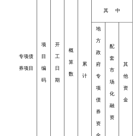
其 中
地
方
项
开
配
概
政
专项债
目
工
套
算
累
府
其
券项目
编
日
市
数
计
专
他
码
期
场
项
资
化
债
金
融
券
资
资
金